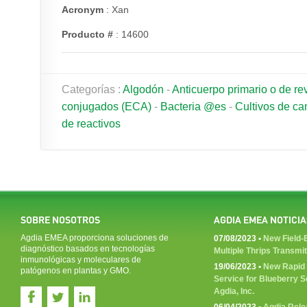
Acronym
: Xan
Producto #
: 14600
Categorías :
Algodón
-
Anticuerpo primario o de re
conjugados (ECA)
-
Bacteria @es
-
Cultivos de c
de reactivos
SOBRE NOSOTROS
AGDIA EMEA NOTICIA
Agdia EMEA proporciona soluciones de
07/08/2023 •
New Field-B
diagnóstico basados en tecnologías
Multiple Thrips Transmi
inmunológicas y moleculares de
19/06/2023 •
New Rapid 
patógenos en plantas y GMO.
Service for Blueberry 
Agdia, Inc.