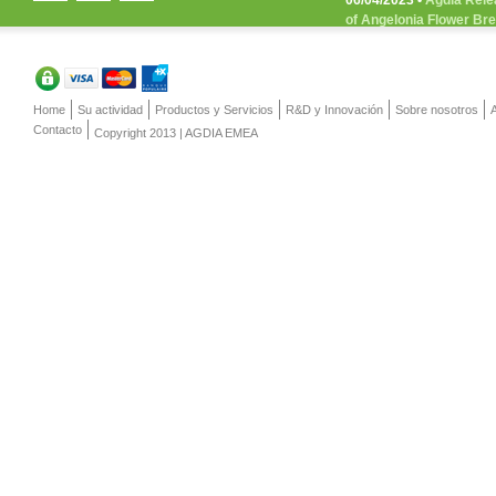
06/04/2023 •
Agdia Rele
of Angelonia Flower Br
Home
Su actividad
Productos y Servicios
R&D y Innovación
Sobre nosotros
Contacto
Copyright 2013 | AGDIA EMEA