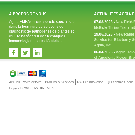
A PROPOS DE NOUS
ACTUALITÉS AGDIA 
Agdia EMEA est une société spécialisée
07/08/2023 •
New Field-B
dans la fourniture de solutions de
Multiple Thrips Transmi
diagnostic de pathogènes de plantes et
19/06/2023 •
New Rapid 
d'OGM basées sur des techniques
Service for Blueberry 
immunologiques et moléculaires.
Agdia, Inc.
06/04/2023 •
Agdia Rele
of Angelonia Flower Br
Accueil
Votre activité
Produits & Services
R&D et innovation
Qui sommes-nous 
Copyright 2013 | AGDIA EMEA