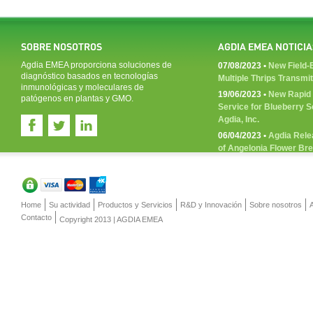
SOBRE NOSOTROS
AGDIA EMEA NOTICIA
Agdia EMEA proporciona soluciones de
07/08/2023 •
New Field-B
diagnóstico basados en tecnologías
Multiple Thrips Transmi
inmunológicas y moleculares de
19/06/2023 •
New Rapid 
patógenos en plantas y GMO.
Service for Blueberry 
Agdia, Inc.
06/04/2023 •
Agdia Rele
of Angelonia Flower Br
Home
Su actividad
Productos y Servicios
R&D y Innovación
Sobre nosotros
Contacto
Copyright 2013 | AGDIA EMEA